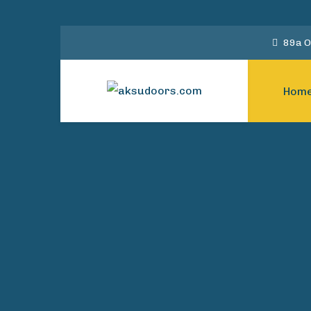
89a O
Hom