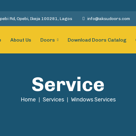
pebi Rd, Opebi, Ikeja 100281, Lagos
info@aksudoors.com
e
About Us
Doors
Download Doors Catalog
Service
Home
Services
Windows Services
|
|